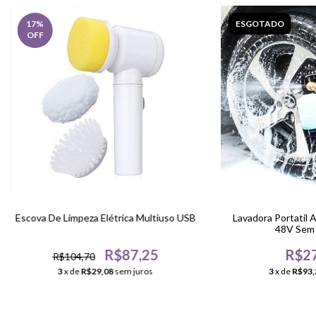
17
%
ESGOTADO
OFF
Escova De Limpeza Elétrica Multiuso USB
Lavadora Portatil A
48V Sem F
R$87,25
R$27
R$104,70
3
x de
R$29,08
sem juros
3
x de
R$93,