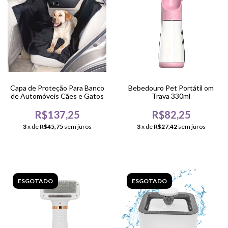
Capa de Proteção Para Banco
Bebedouro Pet Portátil om
de Automóveis Cães e Gatos
Trava 330ml
R$137,25
R$82,25
3
x de
R$45,75
sem juros
3
x de
R$27,42
sem juros
ESGOTADO
ESGOTADO