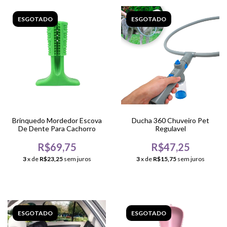
ESGOTADO
ESGOTADO
Brinquedo Mordedor Escova
Ducha 360 Chuveiro Pet
De Dente Para Cachorro
Regulavel
R$69,75
R$47,25
3
x de
R$23,25
sem juros
3
x de
R$15,75
sem juros
ESGOTADO
ESGOTADO