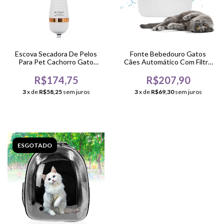
Escova Secadora De Pelos
Fonte Bebedouro Gatos
Para Pet Cachorro Gato
Cães Automático Com Filtro
(STO332)
USB Bivolt
R$174,75
R$207,90
3
x de
R$58,25
sem juros
3
x de
R$69,30
sem juros
ESGOTADO